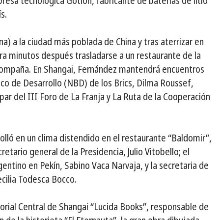
presa tecnológica Gotion, fabricante de baterías de litio
s.
ina) a la ciudad más poblada de China y tras aterrizar en
ara minutos después trasladarse a un restaurante de la
 acompaña. En Shangai, Fernández mantendrá encuentros
nco de Desarrollo (NBD) de los Brics, Dilma Roussef,
par del III Foro de La Franja y La Ruta de la Cooperación
olló en un clima distendido en el restaurante “Baldomir”,
etario general de la Presidencia, Julio Vitobello; el
gentino en Pekín, Sabino Vaca Narvaja, y la secretaria de
ecilia Todesca Bocco.
itorial Central de Shangai “Lucida Books”, responsable de